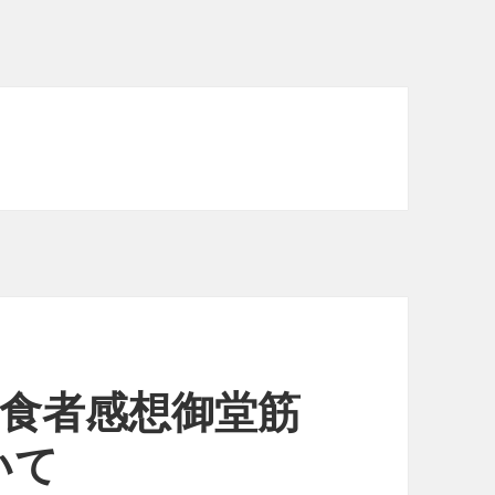
捕食者感想御堂筋
いて