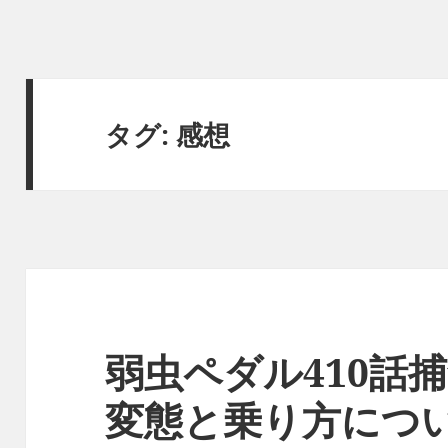
タグ:
感想
弱虫ペダル410話
変態と乗り方につ