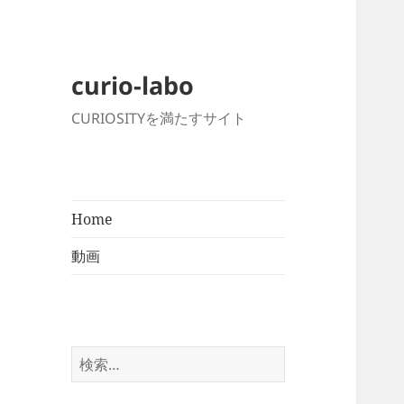
curio-labo
CURIOSITYを満たすサイト
Home
動画
検
索: