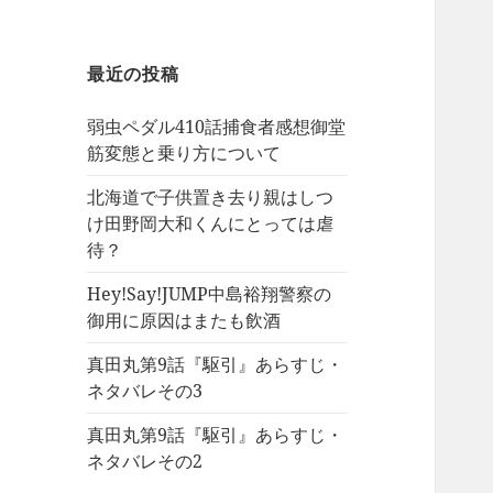
最近の投稿
弱虫ペダル410話捕食者感想御堂
筋変態と乗り方について
北海道で子供置き去り親はしつ
け田野岡大和くんにとっては虐
待？
Hey!Say!JUMP中島裕翔警察の
御用に原因はまたも飲酒
真田丸第9話『駆引』あらすじ・
ネタバレその3
真田丸第9話『駆引』あらすじ・
ネタバレその2