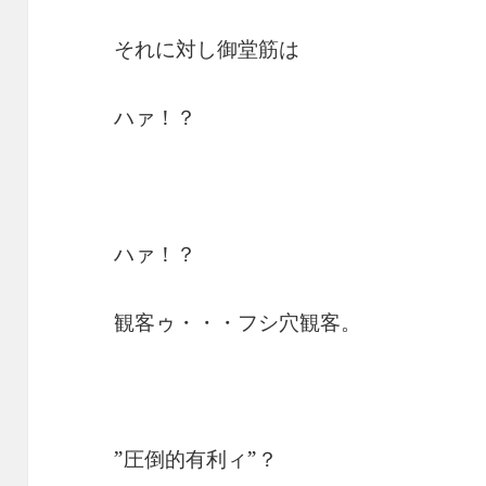
それに対し御堂筋は
ハァ！？
ハァ！？
観客ゥ・・・フシ穴観客。
”圧倒的有利ィ”？