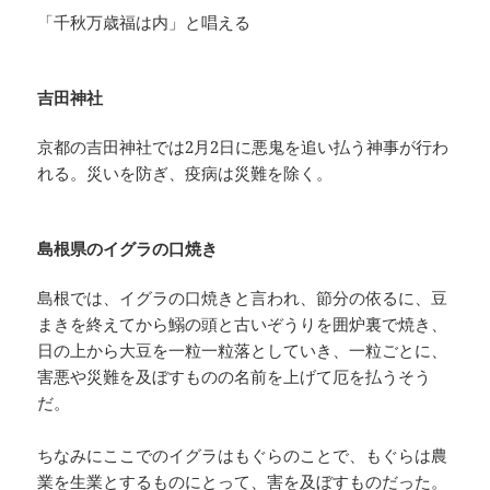
「千秋万歳福は内」と唱える
吉田神社
京都の吉田神社では2月2日に悪鬼を追い払う神事が行わ
れる。災いを防ぎ、疫病は災難を除く。
島根県のイグラの口焼き
島根では、イグラの口焼きと言われ、節分の依るに、豆
まきを終えてから鰯の頭と古いぞうりを囲炉裏で焼き、
日の上から大豆を一粒一粒落としていき、一粒ごとに、
害悪や災難を及ぼすものの名前を上げて厄を払うそう
だ。
ちなみにここでのイグラはもぐらのことで、もぐらは農
業を生業とするものにとって、害を及ぼすものだった。