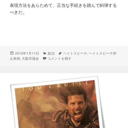
表現方法をあらためて、正当な手続きを踏んで糾弾する
べきだ。
投
カ
タ
2016年1月11日
政治
ヘイトスピーチ
,
ヘイトスピーチ抑
稿
大阪市議会のヘイトスピーチ抑止条例成立で何がおこ
テ
グ
止条例
,
大阪市議会
コメントを残す
日:
ゴ
リ
ー