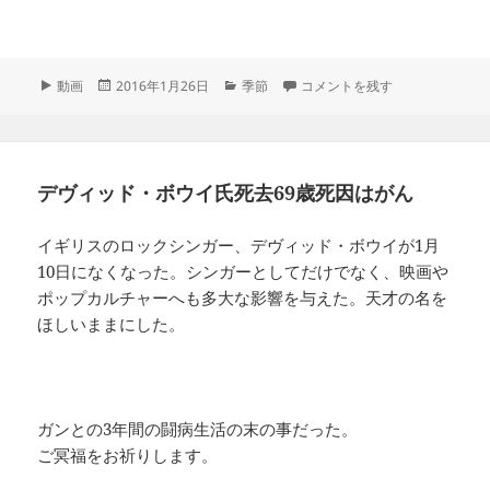
フ
投
カ
節分の日2016年の方角は？節
動画
2016年1月26日
季節
コメントを残す
ォ
稿
テ
ー
日:
ゴ
マ
リ
ッ
ー
ト
デヴィッド・ボウイ氏死去69歳死因はがん
イギリスのロックシンガー、デヴィッド・ボウイが1月
10日になくなった。シンガーとしてだけでなく、映画や
ポップカルチャーへも多大な影響を与えた。天才の名を
ほしいままにした。
ガンとの3年間の闘病生活の末の事だった。
ご冥福をお祈りします。