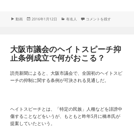
フ
投
カ
デヴィッド・ボウイ氏死去69
動画
2016年1月12日
有名人
コメントを残す
ォ
稿
テ
ー
日:
ゴ
マ
リ
ッ
ー
ト
大阪市議会のヘイトスピーチ抑
止条例成立で何がおこる？
読売新聞によると、大阪市議会で、全国初のヘイトスピ
ーチの抑制に関する条例が可決される見通しだ。
ヘイトスピーチとは、「特定の民族」人種などを誹謗中
傷することなどをいうが、もともと昨年5月に橋本氏が
提案していたという。