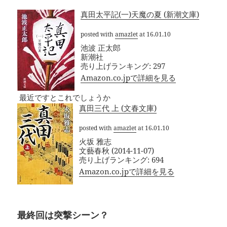
真田太平記(一)天魔の夏 (新潮文庫)
posted with
amazlet
at 16.01.10
池波 正太郎
新潮社
売り上げランキング: 297
Amazon.co.jpで詳細を見る
最近ですとこれでしょうか
真田三代 上 (文春文庫)
posted with
amazlet
at 16.01.10
火坂 雅志
文藝春秋 (2014-11-07)
売り上げランキング: 694
Amazon.co.jpで詳細を見る
最終回は突撃シーン？