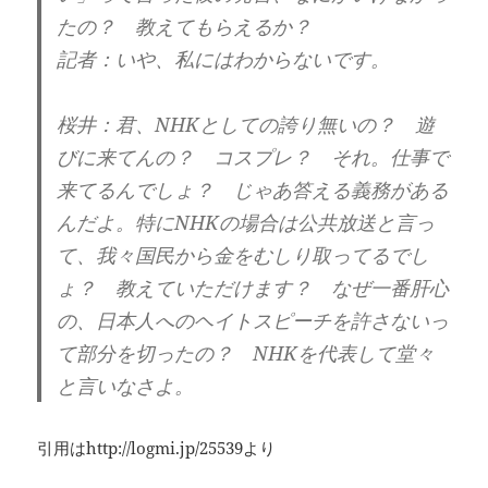
たの？ 教えてもらえるか？
記者：いや、私にはわからないです。
桜井：君、NHKとしての誇り無いの？ 遊
びに来てんの？ コスプレ？ それ。仕事で
来てるんでしょ？ じゃあ答える義務がある
んだよ。特にNHKの場合は公共放送と言っ
て、我々国民から金をむしり取ってるでし
ょ？ 教えていただけます？ なぜ一番肝心
の、日本人へのヘイトスピーチを許さないっ
て部分を切ったの？ NHKを代表して堂々
と言いなさよ。
引用はhttp://logmi.jp/25539より