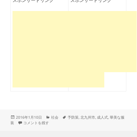
スポンサードリンク
スポンサードリンク
投
カ
タ
2016年1月10日
社会
予防策
,
北九州市
,
成人式
,
華美な服
稿
北九州市成人式「きちんとした服装しろ」と奇抜な衣装を牽制！予防
テ
グ
装
コメントを残す
日:
ゴ
リ