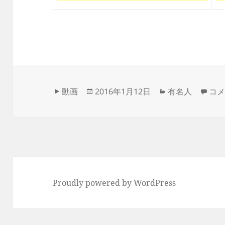
フ
投
カ
デヴ
動画
2016年1月12日
有名人
コ
ォ
稿
テ
ー
日:
ゴ
マ
リ
ッ
ー
ト
Proudly powered by WordPress