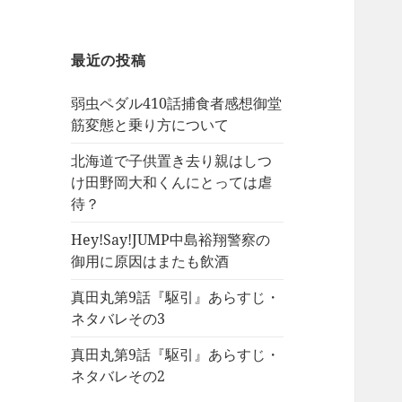
最近の投稿
弱虫ペダル410話捕食者感想御堂
筋変態と乗り方について
北海道で子供置き去り親はしつ
け田野岡大和くんにとっては虐
待？
Hey!Say!JUMP中島裕翔警察の
御用に原因はまたも飲酒
真田丸第9話『駆引』あらすじ・
ネタバレその3
真田丸第9話『駆引』あらすじ・
ネタバレその2