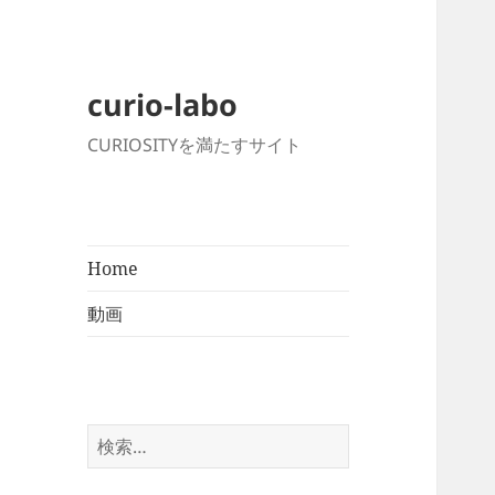
curio-labo
CURIOSITYを満たすサイト
Home
動画
検
索: