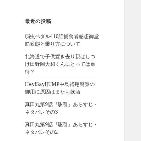
最近の投稿
弱虫ペダル410話捕食者感想御堂
筋変態と乗り方について
北海道で子供置き去り親はしつ
け田野岡大和くんにとっては虐
待？
Hey!Say!JUMP中島裕翔警察の
御用に原因はまたも飲酒
真田丸第9話『駆引』あらすじ・
ネタバレその3
真田丸第9話『駆引』あらすじ・
ネタバレその2