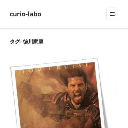
curio-labo
メニュ
ーとウ
ィジェ
ット
タグ:
徳川家康