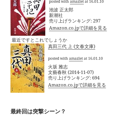
posted with
amazlet
at 16.01.10
池波 正太郎
新潮社
売り上げランキング: 297
Amazon.co.jpで詳細を見る
最近ですとこれでしょうか
真田三代 上 (文春文庫)
posted with
amazlet
at 16.01.10
火坂 雅志
文藝春秋 (2014-11-07)
売り上げランキング: 694
Amazon.co.jpで詳細を見る
最終回は突撃シーン？