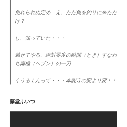
免れられぬ定め え、ただ魚を釣りに来ただ
け？
し、知っていた・・・
魅せてやる。絶対零度の瞬間（とき）すなわ
ち南極（ヘブン）の一刀
くうるくんって・・・本能寺の変より変！！
藤堂ふいつ