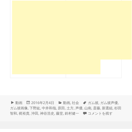
フ
投
カ
タ
動画
2016年2月4日
動画
,
社会
ガム彼
,
ガム彼声優
,
ォ
稿
テ
グ
ガム彼画像
,
下野紘
,
中井和哉
,
原田
,
土方
,
声優
,
山南
,
斎藤
,
新選組
,
杉田
ー
日:
ゴ
「ガム彼！新選組」声優と
智和
,
梶裕貴
,
沖田
,
神谷浩史
,
藤堂
,
鈴村健一
コメントを残す
マ
リ
ッ
ー
ト