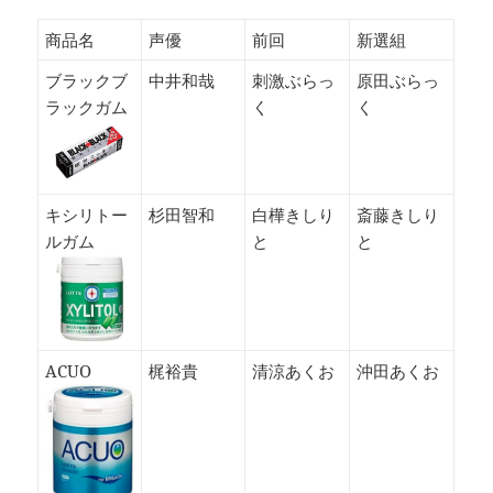
商品名
声優
前回
新選組
ブラックブ
中井和哉
刺激ぶらっ
原田ぶらっ
ラックガム
く
く
キシリトー
杉田智和
白樺きしり
斎藤きしり
ルガム
と
と
ACUO
梶裕貴
清涼あくお
沖田あくお