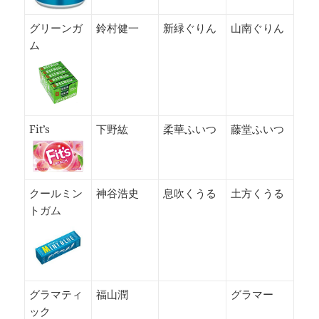
グリーンガ
鈴村健一
新緑ぐりん
山南ぐりん
ム
Fit’s
下野紘
柔華ふいつ
藤堂ふいつ
クールミン
神谷浩史
息吹くうる
土方くうる
トガム
グラマティ
福山潤
グラマー
ック