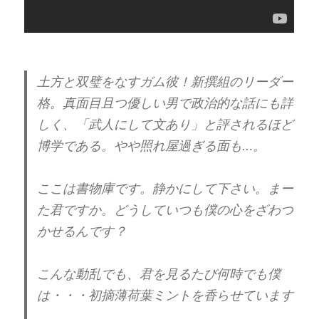
土方と双璧をなすガム彼！新撰組のリーダー
格。真面目且つ優しい男で政治的な話にも詳
しく、「武人にして文あり」と評されるほど
博学である。やや照れ屋過ぎる面も…。
ここは書物庫です。静かにして下さい。まー
た君ですか。どうしていつも僕の心をざわつ
かせるんです？
こんな動乱でも、君を見るたび何時でも僕
は・・・初摘薄荷葉ミントを香らせています