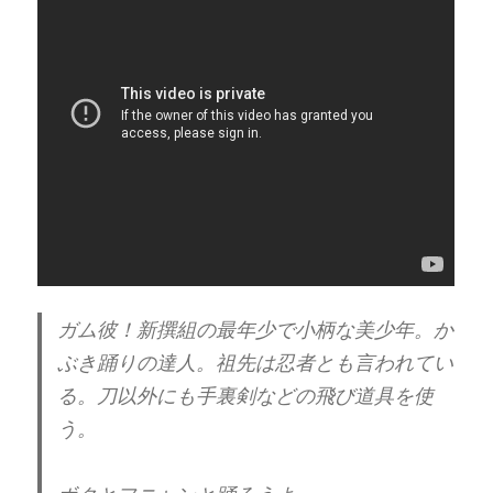
ガム彼！新撰組の最年少で小柄な美少年。か
ぶき踊りの達人。祖先は忍者とも言われてい
る。刀以外にも手裏剣などの飛び道具を使
う。