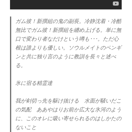
ガム彼！新撰組の鬼の副長。冷静沈着・冷酷
無比でガム彼！新撰組を纏め上げる。単に無
口で変わり者なだけという噂も･･･。ただ心
根は誰よりも優しい。ソウルメイトのペンギ
ンと共に独り言のように教訓を長々と述べ
る。
氷に宿る精霊達
我が剣切っ先を駆け抜ける 水面が騒いだこ
の気配 ああやはりお前か広大な氷河のよう
に、このオレに吸い寄せられるのはしかたの
ないこと