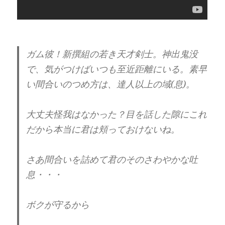
ガム彼！新撰組の若き天才剣士。神出鬼没
で、気がつけばいつも至近距離にいる。素早
い間合いのつめ方は、達人以上の域(息)。
大丈夫怪我はなかった？目を話した隙にこれ
だから本当に君は頬っておけないね。
さあ間合いを詰めて君のそのさわやかな吐
息・・・
ボクが守るから