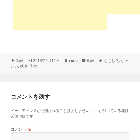
フ
投
作
カ
タ
動画
2015年9月11日
curio
動画
おもしろ
,
かわ
ォ
稿
成
テ
グ
いい
,
動画
,
子供
ー
日:
者
ゴ
マ
リ
ッ
ー
ト
コメントを残す
メールアドレスが公開されることはありません。
※
が付いている欄は
必須項目です
コメント
※