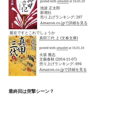
posted with
amazlet
at 16.01.10
池波 正太郎
新潮社
売り上げランキング: 297
Amazon.co.jpで詳細を見る
最近ですとこれでしょうか
真田三代 上 (文春文庫)
posted with
amazlet
at 16.01.10
火坂 雅志
文藝春秋 (2014-11-07)
売り上げランキング: 694
Amazon.co.jpで詳細を見る
最終回は突撃シーン？