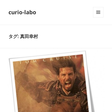
curio-labo
メニュ
ーとウ
ィジェ
ット
タグ:
真田幸村