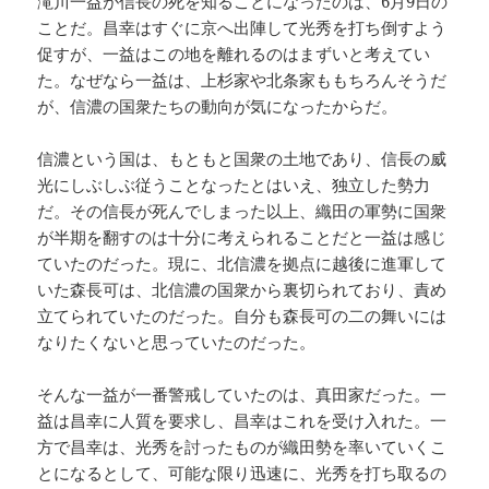
滝川一益が信長の死を知ることになったのは、6月9日の
ことだ。昌幸はすぐに京へ出陣して光秀を打ち倒すよう
促すが、一益はこの地を離れるのはまずいと考えてい
た。なぜなら一益は、上杉家や北条家ももちろんそうだ
が、信濃の国衆たちの動向が気になったからだ。
信濃という国は、もともと国衆の土地であり、信長の威
光にしぶしぶ従うことなったとはいえ、独立した勢力
だ。その信長が死んでしまった以上、織田の軍勢に国衆
が半期を翻すのは十分に考えられることだと一益は感じ
ていたのだった。現に、北信濃を拠点に越後に進軍して
いた森長可は、北信濃の国衆から裏切られており、責め
立てられていたのだった。自分も森長可の二の舞いには
なりたくないと思っていたのだった。
そんな一益が一番警戒していたのは、真田家だった。一
益は昌幸に人質を要求し、昌幸はこれを受け入れた。一
方で昌幸は、光秀を討ったものが織田勢を率いていくこ
とになるとして、可能な限り迅速に、光秀を打ち取るの