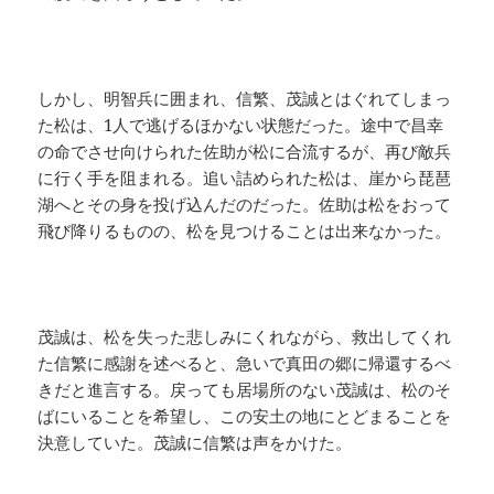
しかし、明智兵に囲まれ、信繁、茂誠とはぐれてしまっ
た松は、1人で逃げるほかない状態だった。途中で昌幸
の命でさせ向けられた佐助が松に合流するが、再び敵兵
に行く手を阻まれる。追い詰められた松は、崖から琵琶
湖へとその身を投げ込んだのだった。佐助は松をおって
飛び降りるものの、松を見つけることは出来なかった。
茂誠は、松を失った悲しみにくれながら、救出してくれ
た信繁に感謝を述べると、急いで真田の郷に帰還するべ
きだと進言する。戻っても居場所のない茂誠は、松のそ
ばにいることを希望し、この安土の地にとどまることを
決意していた。茂誠に信繁は声をかけた。