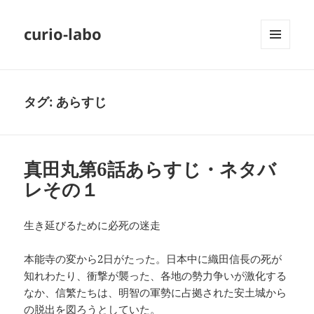
curio-labo
メニュ
ーとウ
ィジェ
ット
タグ:
あらすじ
真田丸第6話あらすじ・ネタバ
レその１
生き延びるために必死の迷走
本能寺の変から2日がたった。日本中に織田信長の死が
知れわたり、衝撃が襲った、各地の勢力争いが激化する
なか、信繁たちは、明智の軍勢に占拠された安土城から
の脱出を図ろうとしていた。